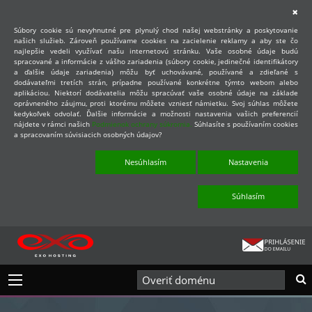
Súbory cookie sú nevyhnutné pre plynulý chod našej webstránky a poskytovanie
našich služieb. Zároveň používame cookies na zacielenie reklamy a aby ste čo
najlepšie vedeli využívať našu internetovú stránku. Vaše osobné údaje budú
spracované a informácie z vášho zariadenia (súbory cookie, jedinečné identifikátory
a ďalšie údaje zariadenia) môžu byť uchovávané, používané a zdieľané s
dodávateľmi tretích strán, prípadne používané konkrétne týmto webom alebo
aplikáciou. Niektorí dodávatelia môžu spracúvať vaše osobné údaje na základe
oprávneného záujmu, proti ktorému môžete vzniesť námietku. Svoj súhlas môžete
kedykoľvek odvolať. Ďalšie informácie a možnosti nastavenia vašich preferencií
nájdete v rámci našich
Podmienok ochrany súkromia.
Súhlasíte s používaním cookies
a spracovaním súvisiacich osobných údajov?
Nesúhlasím
Nastavenia
Súhlasím