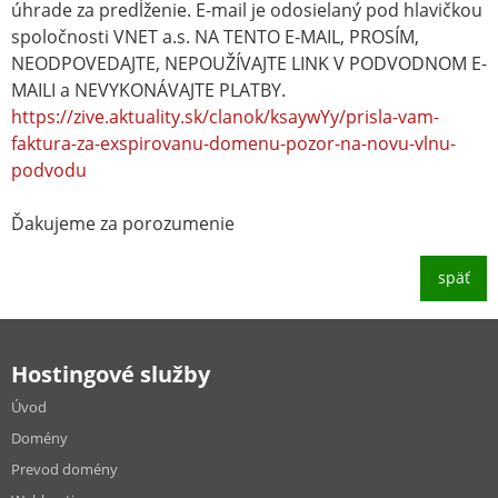
úhrade za predĺženie. E-mail je odosielaný pod hlavičkou
spoločnosti VNET a.s. NA TENTO E-MAIL, PROSÍM,
NEODPOVEDAJTE, NEPOUŽÍVAJTE LINK V PODVODNOM E-
MAILI a NEVYKONÁVAJTE PLATBY.
https://zive.aktuality.sk/clanok/ksaywYy/prisla-vam-
faktura-za-exspirovanu-domenu-pozor-na-novu-vlnu-
podvodu
Ďakujeme za porozumenie
späť
Hostingové služby
Úvod
Domény
Prevod domény